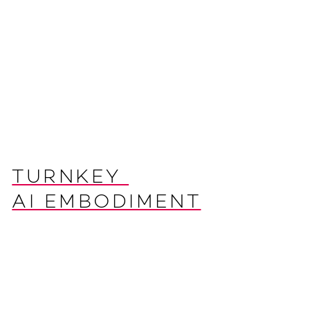
POSITRON SAFETY AI
Leistungsfähige Hard- und Software
Plattform für Functional Safety
OBLAC Drives Tools
Kommissionierung und Tuning Software
TURNKEY 
AI EMBODIMENT