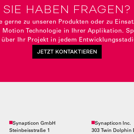
SIE HABEN FRAGEN?
e gerne zu unseren Produkten oder zu Einsa
 Motion Technologie in Ihrer Applikation. S
 über Ihr Projekt in jedem Entwicklungsstad
JETZT KONTAKTIEREN
Synapticon GmbH
Synapticon Inc.
Steinbeisstraße 1
303 Twin Dolphin 