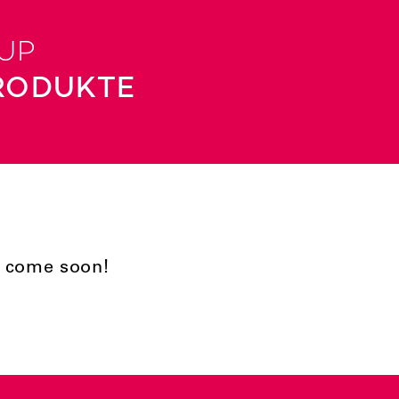
UP
RODUKTE
l come soon!