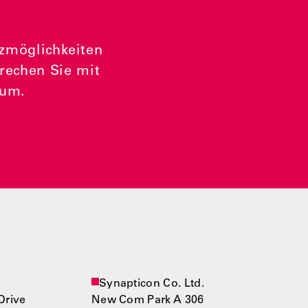
tzmöglichkeiten
prechen Sie mit
ium.
Synapticon Co. Ltd.
Drive
New Com Park A 306