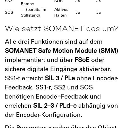
SS2
SOS
Ja
Ja
Rampe
— (bereits im
Aktives
SOS
Ja
Ja
Stillstand)
Halten
Wie setzt SOMANET das um?
Alle drei Funktionen sind auf dem
SOMANET Safe Motion Module (SMM)
implementiert und über
FSoE
oder
sichere digitale Eingänge aktivierbar.
SS1-t erreicht
SIL 3 / PLe
ohne Encoder-
Feedback. SS1-r, SS2 und SOS
benötigen Encoder-Feedback und
erreichen
SIL 2–3 / PLd–e
abhängig von
der Encoder-Konfiguration.