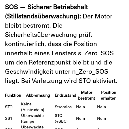
SOS — Sicherer Betriebshalt
(Stillstandsüberwachung):
Der Motor
bleibt bestromt. Die
Sicherheitsüberwachung prüft
kontinuierlich, dass die Position
innerhalb eines Fensters s_Zero_SOS
um den Referenzpunkt bleibt und die
Geschwindigkeit unter n_Zero_SOS
liegt. Bei Verletzung wird STO aktiviert.
Motor
Position
Funktion
Abbremsung
Endzustand
bestromt
erhalten
Keine
STO
Stromlos
Nein
Nein
(Austrudeln)
Überwachte
STO
SS1
Nein
Nein
Rampe
(+SBC)
Überwachte