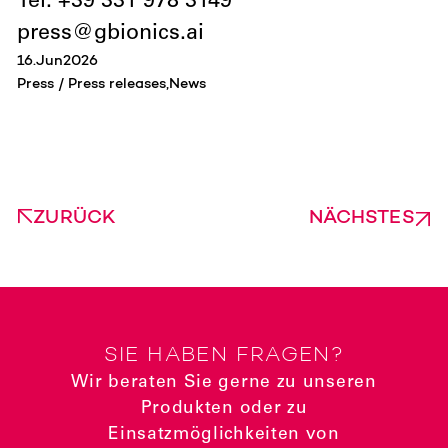
Tel. +39 331 978 3149
press@gbionics.ai
16
.
Jun
2026
Press / Press releases
News
ZURÜCK
NÄCHSTES
SIE HABEN FRAGEN?
Wir beraten Sie gerne zu unseren
Produkten oder zu
Einsatzmöglichkeiten von