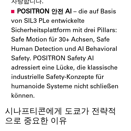
자랑합니다.
POSITRON 안전 AI
– die auf Basis
von SIL3 PLe entwickelte
Sicherheitsplattform mit drei Pillars:
Safe Motion für 30+ Achsen, Safe
Human Detection und AI Behavioral
Safety. POSITRON Safety AI
adressiert eine Lücke, die klassische
industrielle Safety-Konzepte für
humanoide Systeme nicht schließen
können.
시나프티콘에게 도쿄가 전략적
으로 중요한 이유